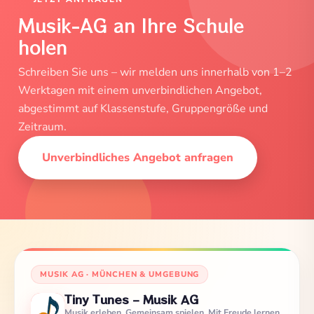
Musik-AG an Ihre Schule
holen
Schreiben Sie uns – wir melden uns innerhalb von 1–2
Werktagen mit einem unverbindlichen Angebot,
abgestimmt auf Klassenstufe, Gruppengröße und
Zeitraum.
Unverbindliches Angebot anfragen
MUSIK AG · MÜNCHEN & UMGEBUNG
Tiny Tunes – Musik AG
Musik erleben. Gemeinsam spielen. Mit Freude lernen.